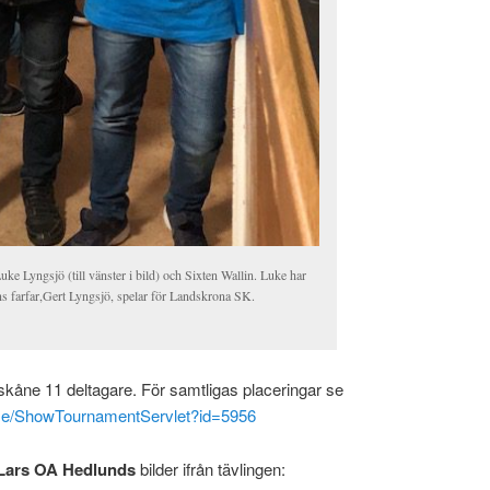
Luke Lyngsjö (till vänster i bild) och Sixten Wallin. Luke har
s farfar,Gert Lyngsjö, spelar för Landskrona SK.
åne 11 deltagare. För samtligas placeringar se
se/ShowTournamentServlet?id=5956
Lars OA Hedlunds
bilder ifrån tävlingen: