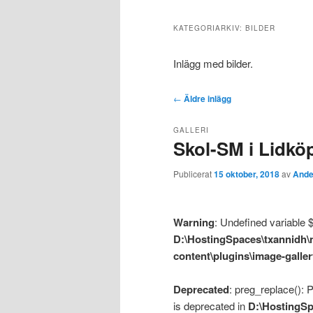
KATEGORIARKIV:
BILDER
Inlägg med bilder.
Inläggsnavigering
←
Äldre inlägg
GALLERI
Skol-SM i Lidkö
Publicerat
15 oktober, 2018
av
Ande
Warning
: Undefined variable $l
D:\HostingSpaces\txannidh
content\plugins\image-galle
Deprecated
: preg_replace(): P
is deprecated in
D:\HostingSp