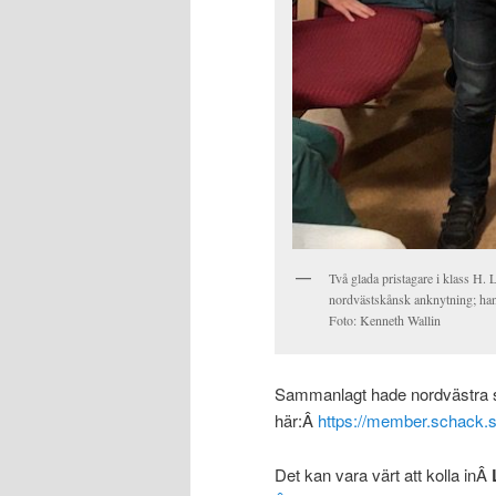
Två glada pristagare i klass H. 
nordvästskånsk anknytning; han
Foto: Kenneth Wallin
Sammanlagt hade nordvästra sk
här:Â
https://member.schack.
Det kan vara värt att kolla inÂ