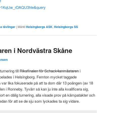
?
y1KqUw_rDAQU3hle&query
a tävlingar
|
Märkt
Helsingborgs ASK
,
Helsingborgs SS
ren i Nordvästra Skåne
ansen
urnering till
Riksfinalen för Schack4anmästaren
i
spelades i Helsingborg. Femton mycket taggade
a var lika fokuserade på att ta dom där 13 poängen (av 18
inalen i Ronneby. Tyvärr så kan ju inte alla kvalificera sig,
ort en dålig turnering, alla visade prov på kämpatakter och
edan för att se de sju som lyckades ta sig vidare.