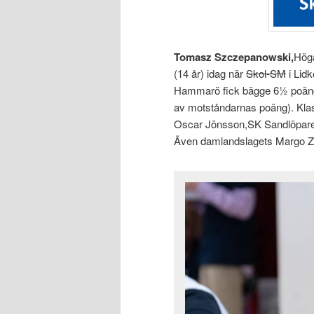
Tomasz Szczepanowski
,
Hög
(14 år) idag när
Skol-SM
i Lid
Hammarö fick bägge 6½ poän
av motståndarnas poäng). Klas
Oscar Jönsson,SK Sandlöparen
Även damlandslagets Margo Zar