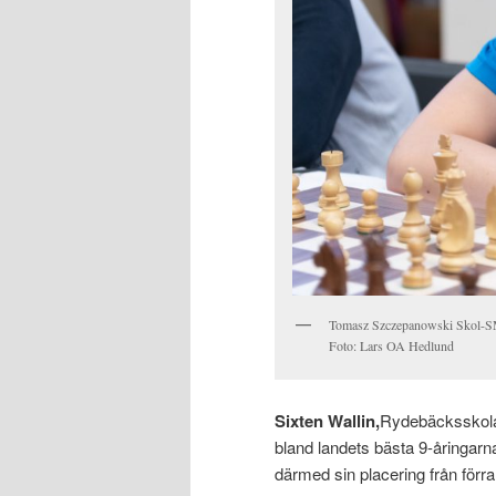
Tomasz Szczepanowski Skol-S
Foto: Lars OA Hedlund
Sixten Wallin,
Rydebäcksskola
bland landets bästa 9-åringarna
därmed sin placering från förra