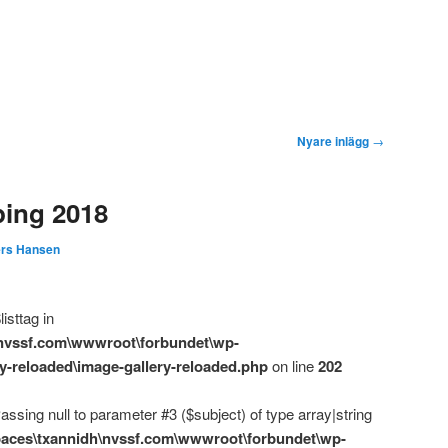
Nyare inlägg
→
ping 2018
rs Hansen
isttag in
\nvssf.com\wwwroot\forbundet\wp-
ry-reloaded\image-gallery-reloaded.php
on line
202
assing null to parameter #3 ($subject) of type array|string
aces\txannidh\nvssf.com\wwwroot\forbundet\wp-