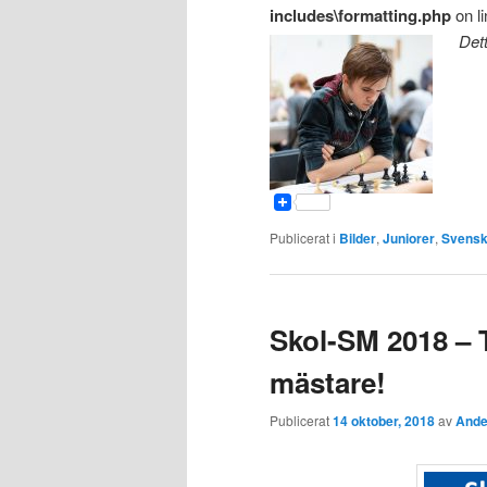
includes\formatting.php
on l
Dett
Publicerat i
Bilder
,
Juniorer
,
Svensk
Skol-SM 2018 –
mästare!
Publicerat
14 oktober, 2018
av
Ande