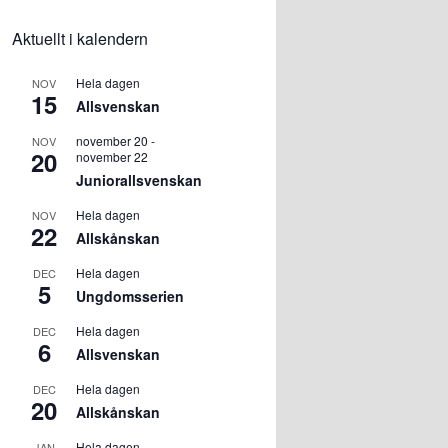
Aktuellt i kalendern
Hela dagen
NOV
15
Allsvenskan
november 20
-
NOV
20
november 22
Juniorallsvenskan
Hela dagen
NOV
22
Allskånskan
Hela dagen
DEC
5
Ungdomsserien
Hela dagen
DEC
6
Allsvenskan
Hela dagen
DEC
20
Allskånskan
Hela dagen
JAN