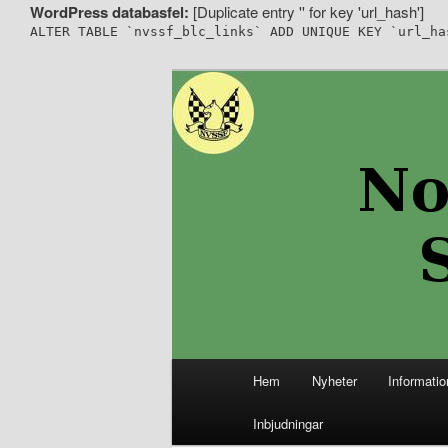
WordPress databasfel:
[Duplicate entry '' for key 'url_hash']
ALTER TABLE `nvssf_blc_links` ADD UNIQUE KEY `url_ha
Hoppa
Hoppa
Senaste nytt ifrån Nordvästra
till
till
primärt
sekundärt
Nordvästra S
innehåll
innehåll
Huvudmeny
Hem
Nyheter
Informatio
Inbjudningar