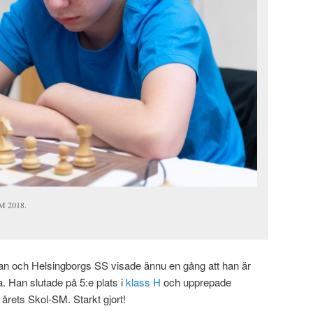
M 2018.
n och Helsingborgs SS visade ännu en gång att han är
. Han slutade på 5:e plats i
klass H
och upprepade
 årets Skol-SM. Starkt gjort!