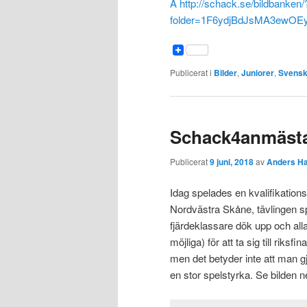
Â http://schack.se/bildbanken/
folder=1F6ydjBdJsMA3ewOE
Publicerat i
Bilder
,
Juniorer
,
Svensk
Schack4anmästa
Publicerat
9 juni, 2018
av
Anders H
Idag spelades en kvalifikationst
Nordvästra Skåne, tävlingen 
fjärdeklassare dök upp och all
möjliga) för att ta sig till riksf
men det betyder inte att man gj
en stor spelstyrka. Se bilden n