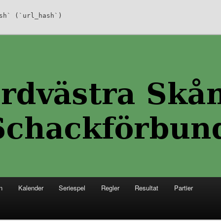
sh` (`url_hash`)
 Skånes Schackförbund
kånes Schackförbund
n
Kalender
Seriespel
Regler
Resultat
Partier