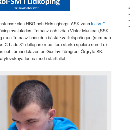
astensskolan HBG och Helsingborgs ASK vann
klass C
köping avslutades. Tomasz och tvåan Victor Muntean,SSK
g men Tomasz hade den bästa kvalitetspoängen (summan
s C hade 31 deltagare med flera starka spelare som t ex
 och förhandsfavoriten Gustav Törngren, Örgryte SK.
ytovskaya fanns med i startfältet.