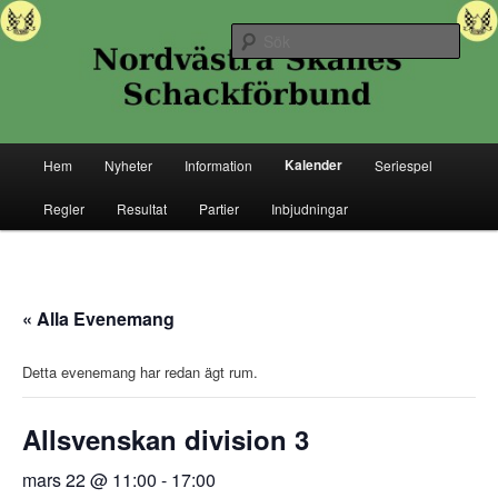
Hoppa
Senaste nytt ifrån Nordvästra Skånes Schackförbund
till
Sök
primärt
innehåll
Nordvästra Skånes Schackförbund
Huvudmeny
Kalender
Hem
Nyheter
Information
Seriespel
Regler
Resultat
Partier
Inbjudningar
« Alla Evenemang
Detta evenemang har redan ägt rum.
Allsvenskan division 3
mars 22 @ 11:00
-
17:00