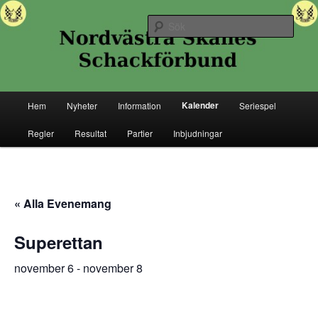
Hoppa
Senaste nytt ifrån Nordvästra Skånes Schackförbund
till
Sök
primärt
innehåll
Nordvästra Skånes Schackförbund
Huvudmeny
Kalender
Hem
Nyheter
Information
Seriespel
Regler
Resultat
Partier
Inbjudningar
« Alla Evenemang
Superettan
november 6
-
november 8