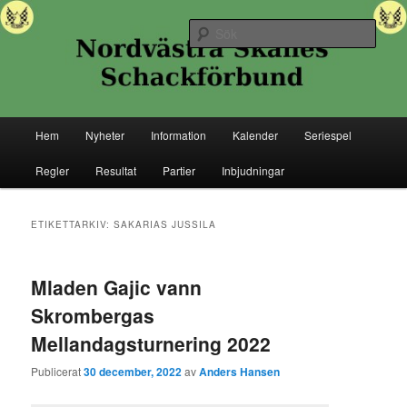
Hoppa
Hoppa
Senaste nytt ifrån Nordvästra Skånes Schackförbund
till
till
Sök
primärt
sekundärt
innehåll
innehåll
Nordvästra Skånes Schackförbund
Huvudmeny
Hem
Nyheter
Information
Kalender
Seriespel
Regler
Resultat
Partier
Inbjudningar
ETIKETTARKIV:
SAKARIAS JUSSILA
Mladen Gajic vann
Skrombergas
Mellandagsturnering 2022
Publicerat
30 december, 2022
av
Anders Hansen