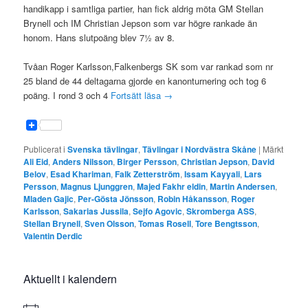
handikapp i samtliga partier, han fick aldrig möta GM Stellan
Brynell och IM Christian Jepson som var högre rankade än
honom. Hans slutpoäng blev 7½ av 8.
Tvåan Roger Karlsson,Falkenbergs SK som var rankad som nr
25 bland de 44 deltagarna gjorde en kanonturnering och tog 6
poäng. I rond 3 och 4
Fortsätt läsa
→
Publicerat i
Svenska tävlingar
,
Tävlingar i Nordvästra Skåne
|
Märkt
Ali Eid
,
Anders Nilsson
,
Birger Persson
,
Christian Jepson
,
David
Belov
,
Esad Khariman
,
Falk Zetterström
,
Issam Kayyali
,
Lars
Persson
,
Magnus Ljunggren
,
Majed Fakhr eldin
,
Martin Andersen
,
Mladen Gajic
,
Per-Gösta Jönsson
,
Robin Håkansson
,
Roger
Karlsson
,
Sakarias Jussila
,
Sejfo Agovic
,
Skromberga ASS
,
Stellan Brynell
,
Sven Olsson
,
Tomas Rosell
,
Tore Bengtsson
,
Valentin Derdic
Aktuellt i kalendern