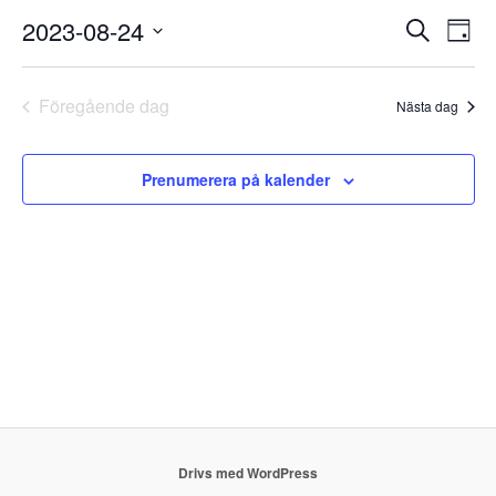
2023-08-24
Evenemang
Even
Sök
Dag
Search
vynav
Välj
and
datum.
Views
Föregående dag
Nästa dag
Navigation
Prenumerera på kalender
Drivs med WordPress