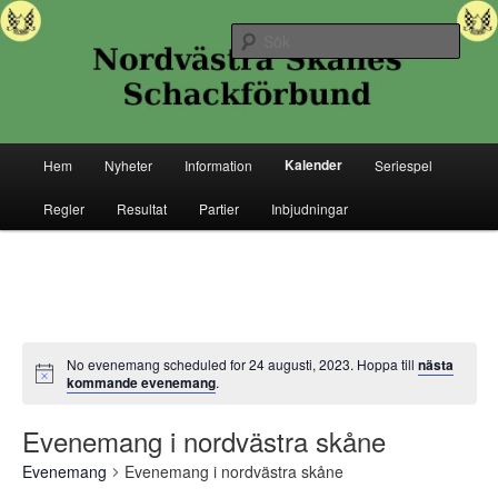
Hoppa
Hoppa
Senaste nytt ifrån Nordvästra Skånes Schackförbund
till
till
Sök
primärt
sekundärt
innehåll
innehåll
Nordvästra Skånes Schackförbund
Huvudmeny
Kalender
Hem
Nyheter
Information
Seriespel
Regler
Resultat
Partier
Inbjudningar
No evenemang scheduled for 24 augusti, 2023. Hoppa till
nästa
kommande evenemang
.
Evenemang i nordvästra skåne
Evenemang
Evenemang i nordvästra skåne