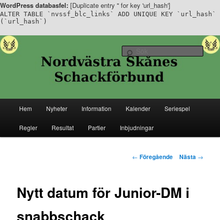
WordPress databasfel:
[Duplicate entry '' for key 'url_hash']
ALTER TABLE `nvssf_blc_links` ADD UNIQUE KEY `url_hash`
(`url_hash`)
Hoppa
Senaste nytt ifrån Nordvästra Skånes Schackförbund
till
Sök
primärt
innehåll
Nordvästra Skånes Schackförbund
Huvudmeny
Hem
Nyheter
Information
Kalender
Seriespel
Regler
Resultat
Partier
Inbjudningar
Inläggsnavigering
←
Föregående
Nästa
→
Nytt datum för Junior-DM i
snabbschack