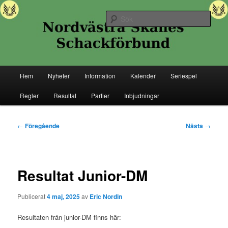
Hoppa
Senaste nytt ifrån Nordvästra Skånes Schackförbund
till
Sök
primärt
innehåll
Nordvästra Skånes Schackförbund
Huvudmeny
Hem
Nyheter
Information
Kalender
Seriespel
Regler
Resultat
Partier
Inbjudningar
Inläggsnavigering
←
Föregående
Nästa
→
Resultat Junior-DM
Publicerat
4 maj, 2025
av
Eric Nordin
Resultaten från junior-DM finns här: