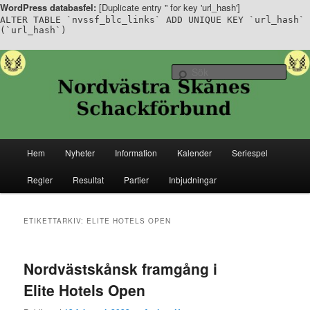
WordPress databasfel:
[Duplicate entry '' for key 'url_hash']
ALTER TABLE `nvssf_blc_links` ADD UNIQUE KEY `url_hash`
(`url_hash`)
Hoppa
Hoppa
Senaste nytt ifrån Nordvästra Skånes Schackförbund
till
till
Sök
primärt
sekundärt
innehåll
innehåll
Nordvästra Skånes Schackförbund
Huvudmeny
Hem
Nyheter
Information
Kalender
Seriespel
Regler
Resultat
Partier
Inbjudningar
ETIKETTARKIV:
ELITE HOTELS OPEN
Nordvästskånsk framgång i
Elite Hotels Open