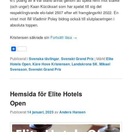
6½ poäng av 8 var bland annat genom att spela remi mot starke
(och unge!) Kaan Kücüksari som har spelat till sig det
respektingivande elo-talet 2507 efter ett framgångsrikt 2022. En
vinst mot IM Vladimir Poley bidrog också till slutplaceringen i
absoluta toppen.
Kristensen säkrade sin
Fortsätt läsa
→
Publicerat i
Svenska tävlingar
,
Svenskt Grand Prix
|
Märkt
Elite
Hotels Open
,
Kåre Hove Kristensen
,
Landskrona SK
,
Mikael
Svensson
,
Svenskt Grand Prix
Hemsida för Elite Hotels
Open
Publicerat
14 januari, 2023
av
Anders Hansen