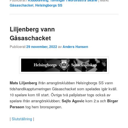
Klubbtävling
Tävlingar i Nordvästra Skåne
Gåsaschacket
,
Helsingborgs SS
Liljenberg vann
Gåsaschacket
Publicerat
29 november, 2022
av
Anders Hansen
Mats Liljenberg
ifrån arrangörsklubben Helsingborgs SS vann
tidshandikappturneringen Gåsaschacket som spelades igår kväll.
10 spelare kom till start. Övriga två pallplatser togs också av
spelare ifrån arrangörsklubben;
Sejfo Agovic
kom 2:a och
Birger
Persson
tog hem bronspengen.
|
Slutställning
|