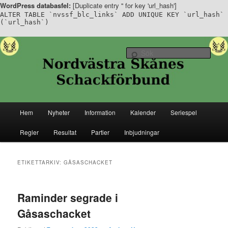
WordPress databasfel:
[Duplicate entry '' for key 'url_hash']
ALTER TABLE `nvssf_blc_links` ADD UNIQUE KEY `url_hash`
(`url_hash`)
Hoppa
Hoppa
Senaste nytt ifrån Nordvästra Skånes Schackförbund
till
till
Sök
primärt
sekundärt
innehåll
innehåll
Nordvästra Skånes Schackförbund
Huvudmeny
Hem
Nyheter
Information
Kalender
Seriespel
Regler
Resultat
Partier
Inbjudningar
ETIKETTARKIV:
GÅSASCHACKET
Raminder segrade i
Gåsaschacket