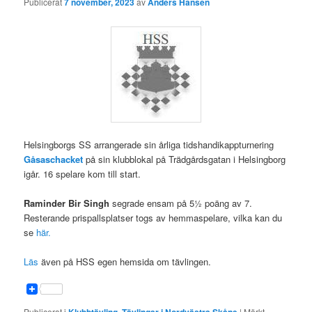
Publicerat
7 november, 2023
av
Anders Hansen
Helsingborgs SS arrangerade sin årliga tidshandikappturnering
Gåsaschacket
på sin klubblokal på Trädgårdsgatan i Helsingborg
igår. 16 spelare kom till start.
Raminder Bir Singh
segrade ensam på 5½ poäng av 7.
Resterande prispallsplatser togs av hemmaspelare, vilka kan du
se
här.
Läs
även på HSS egen hemsida om tävlingen.
Publicerat i
,
|
Märkt