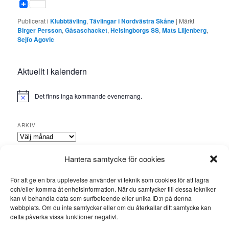
Publicerat i
Klubbtävling
,
Tävlingar i Nordvästra Skåne
|
Märkt
Birger Persson
,
Gåsaschacket
,
Helsingborgs SS
,
Mats Liljenberg
,
Sejfo Agovic
Aktuellt i kalendern
Det finns inga kommande evenemang.
ARKIV
Arkiv
Hantera samtycke för cookies
KATEGORIER
Kategorier
För att ge en bra upplevelse använder vi teknik som cookies för att lagra
och/eller komma åt enhetsinformation. När du samtycker till dessa tekniker
kan vi behandla data som surfbeteende eller unika ID:n på denna
ADMINISTRATION
webbplats. Om du inte samtycker eller om du återkallar ditt samtycke kan
Logga in
detta påverka vissa funktioner negativt.
Flöde för inlägg