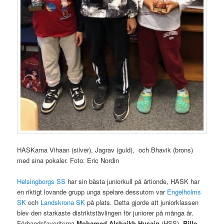
HASKarna Vihaan (silver), Jagrav (guld), och Bhavik (brons)
med sina pokaler. Foto: Eric Nordin
Helsingborgs SS
har sin bästa juniorkull på årtionde, HASK har
en riktigt lovande grupp unga spelare dessutom var
Engelholms
SK
och
Landskrona SK
på plats. Detta gjorde att juniorklassen
blev den starkaste distriktstävlingen för juniorer på många år.
Förhandsfavoriterna
Mohamed Alshaikh Husain
(HSS),
Bille