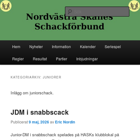
Hoppa
Hoppa
Senaste nytt ifrån Nordvästra Skånes Schackförbund
till
till
Sök
primärt
sekundärt
innehåll
innehåll
Nordvästra Skånes Schackförbund
Huvudmeny
Hem
Nyheter
Information
Kalender
Seriespel
Regler
Resultat
Partier
Inbjudningar
KATEGORIARKIV:
JUNIORER
Inlägg om juniorschack.
JDM i snabbscack
Publicerat
9 maj, 2026
av
Eric Nordin
Junior-DM i snabbschack spelades på HASKs klubblokal på