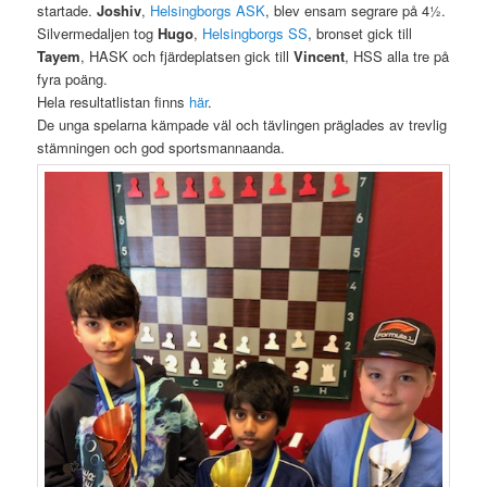
startade.
Joshiv
,
Helsingborgs ASK
, blev ensam segrare på 4½.
Silvermedaljen tog
Hugo
,
Helsingborgs SS
, bronset gick till
Tayem
, HASK och fjärdeplatsen gick till
Vincent
, HSS alla tre på
fyra poäng.
Hela resultatlistan finns
här
.
De unga spelarna kämpade väl och tävlingen präglades av trevlig
stämningen och god sportsmannaanda.