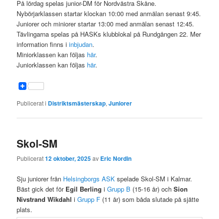
På lördag spelas junior-DM för Nordvästra Skåne.
Nybörjarklassen startar klockan 10:00 med anmälan senast 9:45.
Juniorer och miniorer startar 13:00 med anmälan senast 12:45.
Tävlingarna spelas på HASKs klubblokal på Rundgången 22. Mer
information finns i
inbjudan
.
Miniorklassen kan följas
här
.
Juniorklassen kan följas
här
.
Publicerat i
Distriktsmästerskap
,
Juniorer
Skol-SM
Publicerat
12 oktober, 2025
av
Eric Nordin
Sju juniorer från
Helsingborgs ASK
spelade Skol-SM i Kalmar.
Bäst gick det för
Egil Berling
i
Grupp B
(15-16 år) och
Sion
Nivstrand Wikdahl
i
Grupp F
(11 år) som båda slutade på sjätte
plats.