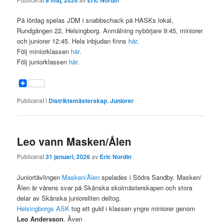
8 maj, 2026
Eric Nordin
På lördag spelas JDM i snabbschack på HASKs lokal,
Rundgången 22, Helsingborg. Anmälning nybörjare 9:45, miniorer
och juniorer 12:45. Hela inbjudan finns
här
.
Följ miniorklassen
här
.
Följ juniorklassen
här
.
Publicerat i
Distriktsmästerskap
,
Juniorer
Leo vann Masken/Ålen
Publicerat
31 januari, 2026
av
Eric Nordin
Juniortävlingen
Masken/Ålen
spelades i Södra Sandby. Masken/
Ålen är vårens svar på Skånska skolmästerskapen och stora
delar av Skånska junioreliten deltog.
Helsingborgs ASK
tog ett guld i klassen yngre miniorer genom
Leo Andersson
. Även