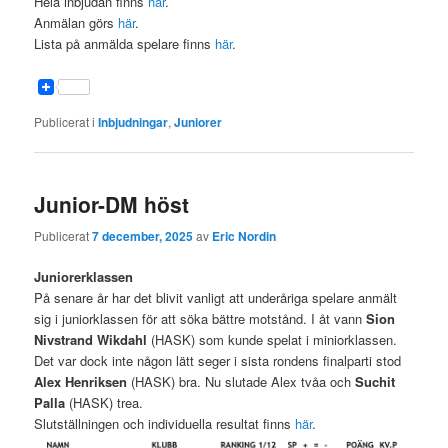
Hela inbjudan finns
här
.
Anmälan görs
här
.
Lista på anmälda spelare finns
här
.
Publicerat i
Inbjudningar
,
Juniorer
Junior-DM höst
Publicerat
7 december, 2025
av
Eric Nordin
Juniorerklassen
På senare år har det blivit vanligt att underåriga spelare anmält
sig i juniorklassen för att söka bättre motstånd. I åt vann
Sion
Nivstrand Wikdahl
(HASK) som kunde spelat i miniorklassen.
Det var dock inte någon lätt seger i sista rondens finalparti stod
Alex Henriksen
(HASK) bra. Nu slutade Alex tvåa och
Suchit
Palla
(HASK) trea.
Slutställningen och individuella resultat finns
här
.