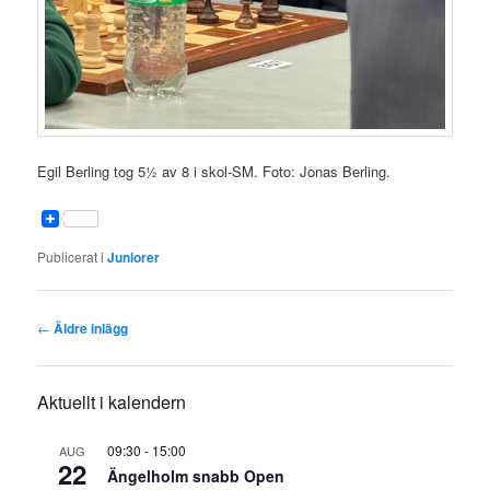
Egil Berling tog 5½ av 8 i skol-SM. Foto: Jonas Berling.
Publicerat i
Juniorer
Inläggsnavigering
←
Äldre inlägg
Aktuellt i kalendern
09:30
-
15:00
AUG
22
Ängelholm snabb Open