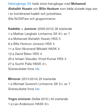
Helsingborgs SS
hade stora framgångar med
Mohamed
Alshaikh
Husain
och
Bille Hockum
som båda slutade topp sex
i en kombinerad kadett och juniorklass.
Alla NvSSFare och gruppvinnarna:
Kadetter + Juniorer
(2005-2012) 36 startande
1:a Mattias Langhals Limhamns SK 6½ av 7
4:a Mohamed Alshaikh Husain HSS 5
6:a Bille Hockum Jonsson HSS 5
11:a Sion Nivstrand Wikdahl HASK 4
12:a David Belov HSS 4
25:a Ishaan Vasudev Vinod Kumar HSS 3
27:a Suchit Palla HASK 2½
Slutresultatet finns
här
.
Miniorer
(2013-2014) 25 startande
1:a Michael Gurevich Limhamns SK 5½ av 7
Slutresultatet finns
här
.
Yngre miniorer
(födda 2015-) 43 startande
1:a Leo Andersson HASK 6½