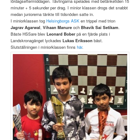
lördagseftermiddagen. Tävlingarna spelades med betänketiden 15
minuter + 5 sekunder per drag. I minior klassen drogs det snabbt
medan juniorerna tänkte till tidsnöden satte in.
I miniorklassen tog
Helsingborgs ASK
en trippel med trion
Jagrav Agarwal
,
Vihaan Manure
och
Bhavik Sai Setikam
.
Bäste HSSare blev
Leonard Bober
på en fjärde plats i
Landskronagänget lyckades
Lukas Eriksson
bäst.
Slutställningen i miniorklassen finns
här
.