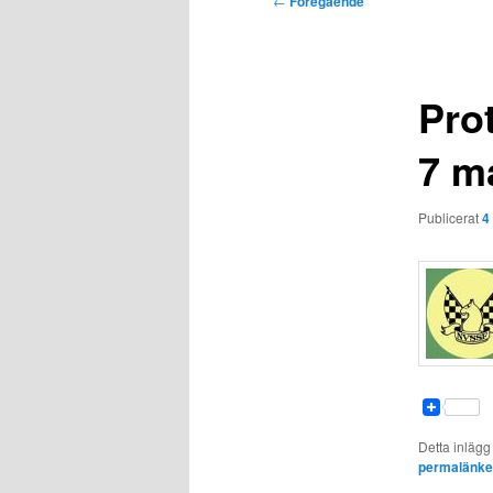
←
Föregående
Prot
7 m
Publicerat
4
Detta inlägg
permalänk