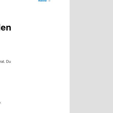
Nästa
→
den
rat. Du
k