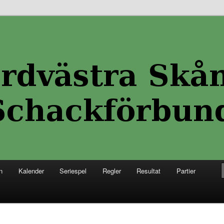
 Skånes Schackförbund
kånes Schackförbund
n
Kalender
Seriespel
Regler
Resultat
Partier