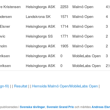
e Kristensen
Helsingborgs ASK
2253
Malmö Open
4
ndersen
Landskrona SK
1571
Malmö Open
4
Elsner
Helsingborgs ASK
1714
Malmö Open
3
ovic
Helsingborgs SS
1771
Malmö Open
2
holm
Helsingborgs ASK
1905
Malmö Open
2
riksen
Helsingborgs ASK
0
MobileLabs Open
3
nriksen
Helsingborgs ASK
0
MobileLabs Open
2
gn-fil)
| |
Resultat
| |
Hemsida Malmö Open/MobileLabs Open
|
 publicerades i
Svenska tävlingar
,
Svenskt Grand Prix
och märktes
Andreas Els