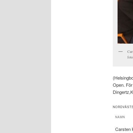
Car
fot
(Helsingb
Open. För 
Dingertz,K
NORDVÄSTS
NAMN
Carsten 