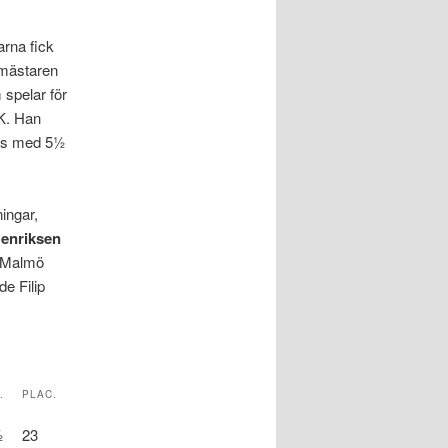
rna fick
mästaren
spelar för
K. Han
ats med 5½
ingar,
Henriksen
d Malmö
e Filip
.
PLAC.
½
23