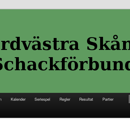
 Skånes Schackförbund
kånes Schackförbund
n
Kalender
Seriespel
Regler
Resultat
Partier