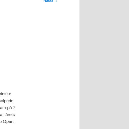
Nästa
→
ainske
alperin
sam på 7
a i årets
ö Open.