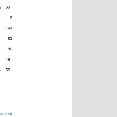
½
66
112
140
183
186
49
½
55
ner
,
Axel