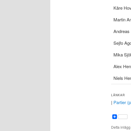
Kåre Hov
Martin A
Andreas 
Sejfo Ag
Mika Sjö
Alex Hen
Niels He
LÄNKAR
|
Partier (p
Detta inlägg