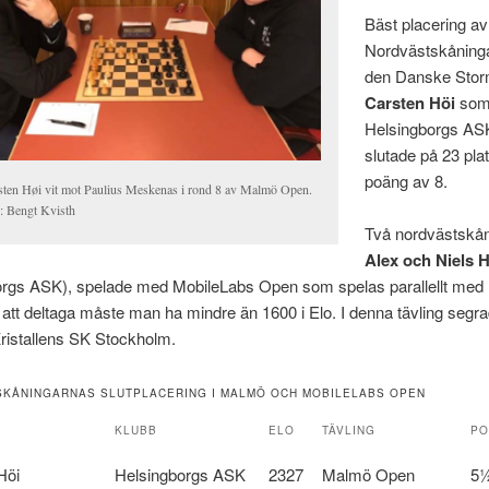
Bäst placering av
Nordvästskåninga
den Danske Stor
Carsten Höi
som 
Helsingborgs AS
slutade på 23 pl
poäng av 8.
sten Høi vit mot Paulius Meskenas i rond 8 av Malmö Open.
o: Bengt Kvisth
Två nordvästskån
Alex och Niels 
orgs ASK), spelade med MobileLabs Open som spelas parallellt me
att deltaga måste man ha mindre än 1600 i Elo. I denna tävling segrad
ristallens SK Stockholm.
KÅNINGARNAS SLUTPLACERING I MALMÖ OCH MOBILELABS OPEN
KLUBB
ELO
TÄVLING
PO
Höi
Helsingborgs ASK
2327
Malmö Open
5