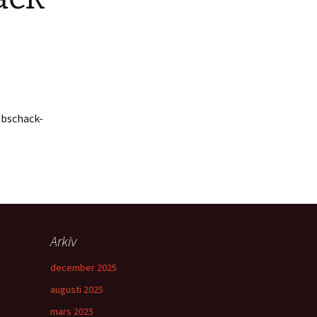
bbschack-
Arkiv
december 2025
augusti 2025
mars 2025