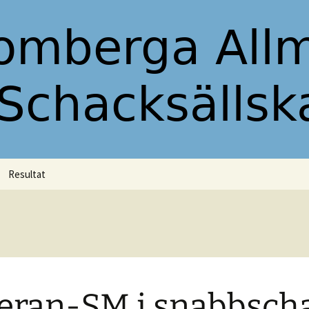
ällskap
ör Skromberga
lskap
Resultat
2019
Allsvenskan 2019/20
Mellandagsturneringen
2019
eran-SM i snabbsch