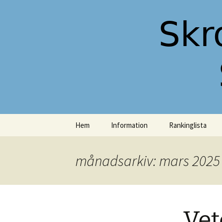
Skromberga Allmänna Schacks
Hemsida f
Schacksäl
Hoppa
Hem
Information
Rankinglista
till
innehåll
Styrelsen
månadsarkiv: mars 2025
Spellokal
Vet