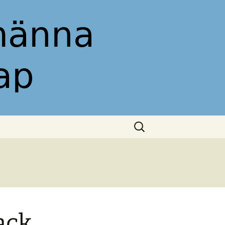
 Allmänna
Sök
efter:
ack