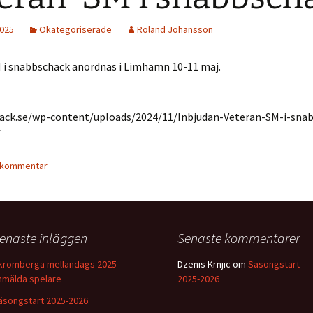
2025
Okategoriserade
Roland Johansson
 i snabbschack anordnas i Limhamn 10-11 maj.
hack.se/wp-content/uploads/2024/11/Inbjudan-Veteran-SM-i-sna
f
 kommentar
enaste inläggen
Senaste kommentarer
kromberga mellandags 2025
Dzenis Krnjic
om
Säsongstart
nmälda spelare
2025-2026
äsongstart 2025-2026