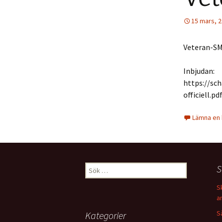
15 mars, 
Veteran-SM
Inbjudan:
https://sc
officiell.pd
Lämna en
Sök
S
efter:
S
a
S
Kategorier