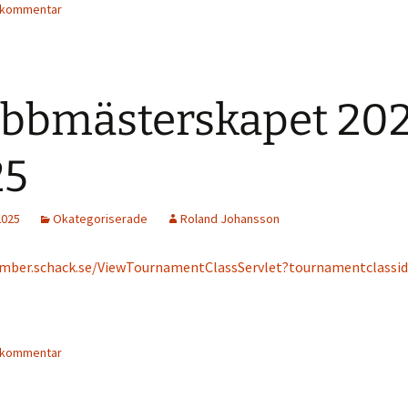
 kommentar
bbmästerskapet 20
25
2025
Okategoriserade
Roland Johansson
mber.schack.se/ViewTournamentClassServlet?tournamentclassi
 kommentar