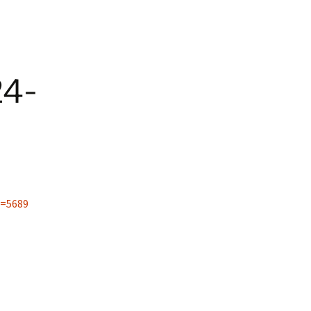
24-
d=5689