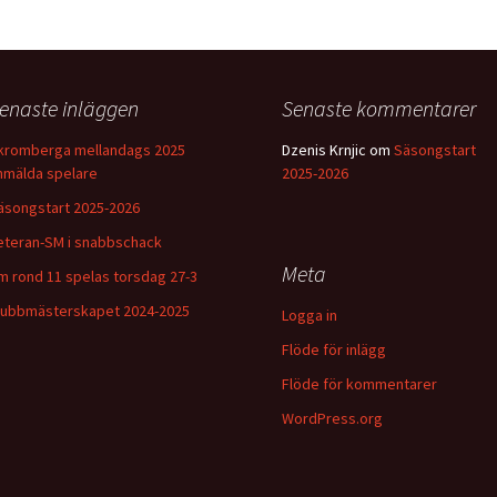
enaste inläggen
Senaste kommentarer
kromberga mellandags 2025
Dzenis Krnjic
om
Säsongstart
nmälda spelare
2025-2026
äsongstart 2025-2026
eteran-SM i snabbschack
Meta
m rond 11 spelas torsdag 27-3
lubbmästerskapet 2024-2025
Logga in
Flöde för inlägg
Flöde för kommentarer
WordPress.org