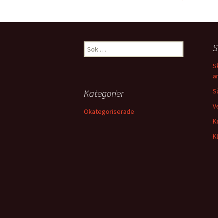
Sök
S
efter:
S
a
S
Kategorier
V
Okategoriserade
K
K