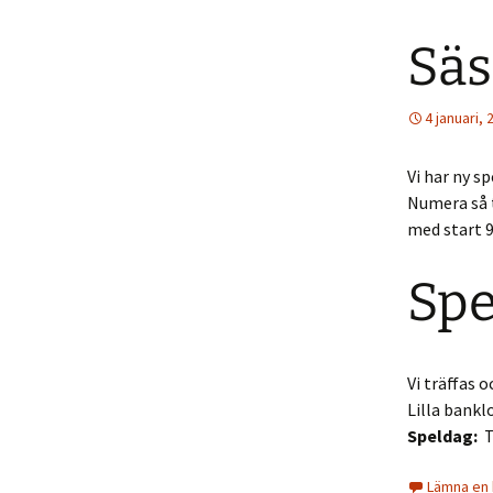
Säs
4 januari, 
Vi har ny s
Numera så t
med start 9
Spe
Vi träffas 
Lilla bank
Speldag:
T
Lämna en