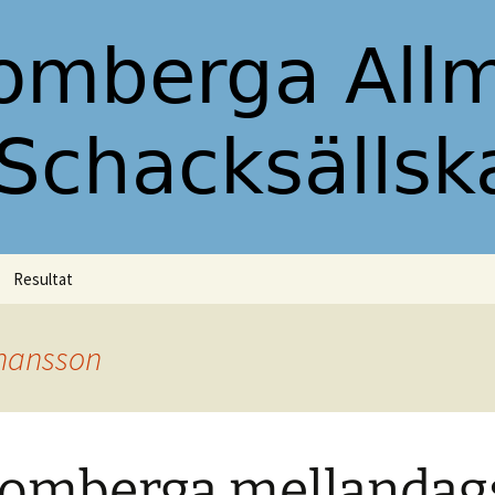
ällskap
ör Skromberga
lskap
Resultat
2019
Allsvenskan 2019/20
hansson
Mellandagsturneringen
2019
omberga mellandag