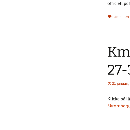
officiell.pd
Lämna en
Km 
27-
21 januari
Klicka på l
Skromberg