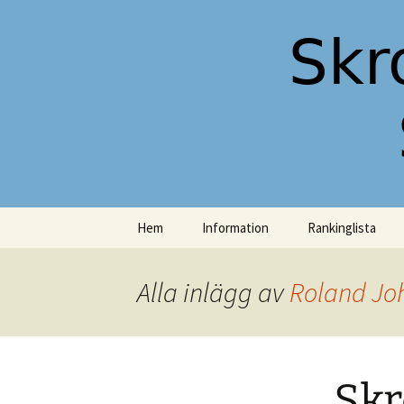
Skromberga Allmänna Schacks
Hemsida f
Schacksäl
Hoppa
Hem
Information
Rankinglista
till
innehåll
Styrelsen
Alla inlägg av
Roland Jo
Spellokal
Skr