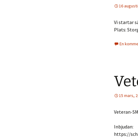
16 augusti
Vi startar 
Plats: Stor
En kommen
Vet
15 mars, 
Veteran-SM
Inbjudan:
https://sc