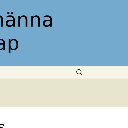
 Allmänna
Sök
efter:
s