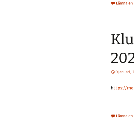
Lämna en
Klu
20
9 januari, 
h
ttps://me
Lämna en