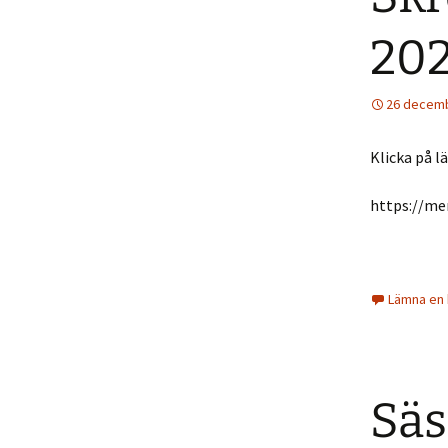
202
26 decemb
Klicka på l
https://me
Lämna en
Säs