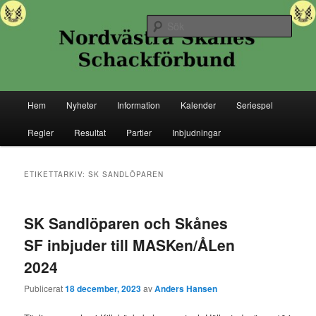
Hoppa
Hoppa
Senaste nytt ifrån Nordvästra Skånes Schackförbund
till
till
Sök
primärt
sekundärt
innehåll
innehåll
Nordvästra Skånes Schackförbund
Huvudmeny
Hem
Nyheter
Information
Kalender
Seriespel
Regler
Resultat
Partier
Inbjudningar
ETIKETTARKIV:
SK SANDLÖPAREN
SK Sandlöparen och Skånes
SF inbjuder till MASKen/ÅLen
2024
Publicerat
18 december, 2023
av
Anders Hansen