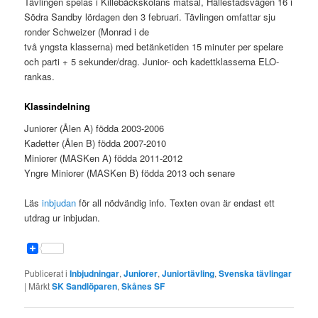
Tävlingen spelas i Killebäckskolans matsal, Hällestadsvägen 16 i
Södra Sandby lördagen den 3 februari. Tävlingen omfattar sju
ronder Schweizer (Monrad i de
två yngsta klasserna) med betänketiden 15 minuter per spelare
och parti + 5 sekunder/drag. Junior- och kadettklasserna ELO-
rankas.
Klassindelning
Juniorer (Ålen A) födda 2003-2006
Kadetter (Ålen B) födda 2007-2010
Miniorer (MASKen A) födda 2011-2012
Yngre Miniorer (MASKen B) födda 2013 och senare
Läs
inbjudan
för all nödvändig info. Texten ovan är endast ett
utdrag ur inbjudan.
Publicerat i
Inbjudningar
,
Juniorer
,
Juniortävling
,
Svenska tävlingar
|
Märkt
SK Sandlöparen
,
Skånes SF