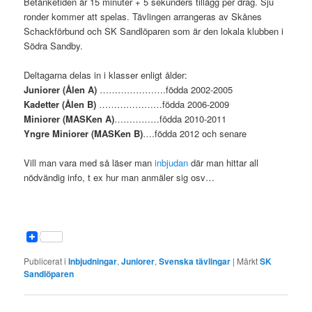
Betänketiden är 15 minuter + 5 sekunders tillägg per drag. Sju
ronder kommer att spelas. Tävlingen arrangeras av Skånes
Schackförbund och SK Sandlöparen som är den lokala klubben i
Södra Sandby.
Deltagarna delas in i klasser enligt ålder:
Juniorer (Ålen A)
………………….födda 2002-2005
Kadetter (Ålen B)
…………………födda 2006-2009
Miniorer (MASKen A)
……………födda 2010-2011
Yngre Miniorer (MASKen B)
….födda 2012 och senare
Vill man vara med så läser man
inbjudan
där man hittar all
nödvändig info, t ex hur man anmäler sig osv…
Publicerat i
Inbjudningar
,
Juniorer
,
Svenska tävlingar
|
Märkt
SK
Sandlöparen