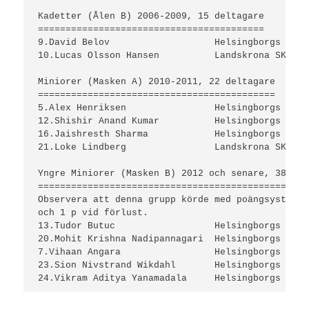
Kadetter (Ålen B) 2006-2009, 15 deltagare

=========================================

9.David Belov			Helsingborgs SS. 3½ p

10.Lucas Olsson Hansen		Landskrona SK. 3½ p

Miniorer (Masken A) 2010-2011, 22 deltagare

===========================================

5.Alex Henriksen		Helsingborgs ASK. 4 p

12.Shishir Anand Kumar		Helsingborgs ASK. 3½ p

16.Jaishresth Sharma		Helsingborgs ASK. 3 p

21.Loke Lindberg		Landskrona SK. 1½ p

Yngre Miniorer (Masken B) 2012 och senare, 38 del
=================================================
Observera att denna grupp körde med poängsystemet
och 1 p vid förlust.

13.Tudor Butuc			Helsingborgs ASK. 15 p

20.Mohit Krishna Nadipannagari	Helsingborgs ASK. 14 p

7.Vihaan Angara		        Helsingborgs ASK. 17 p

23.Sion Nivstrand Wikdahl	Helsingborgs ASK. 13 p
