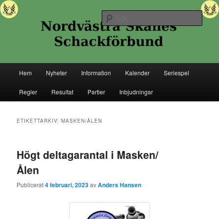
Hoppa
Hoppa
Senaste nytt ifrån Nordvästra Skånes Schackförbund
till
till
Sök
primärt
sekundärt
innehåll
innehåll
Nordvästra Skånes Schackförbund
Huvudmeny
Hem
Nyheter
Information
Kalender
Seriespel
Regler
Resultat
Partier
Inbjudningar
ETIKETTARKIV:
MASKEN/ÅLEN
Högt deltagarantal i Masken/
Ålen
Publicerat
4 februari, 2023
av
Anders Hansen