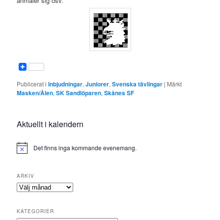
anmäler sig osv.
Publicerat i
Inbjudningar
,
Juniorer
,
Svenska tävlingar
|
Märkt
Masken/Ålen
,
SK Sandlöparen
,
Skånes SF
Aktuellt i kalendern
Det finns inga kommande evenemang.
ARKIV
Arkiv
KATEGORIER