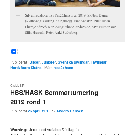
Silvermedaljörerna i Yes2Chess 5:an 2019, Slottets Damer
(Slottsvångsskolan,Helsingborg). Från vänster i bild: Johan
Pham,AndrÃ© Korkocic,Nathalie Andersson,Alva Nilsson och
Silin Hamesh. Foto: Anki Strömberg
Publicerat i
Bilder
,
Juniorer
,
Svenska tävlingar
,
Tävlingar i
Nordvästra Skåne
|
Märkt
yes2chess
GALLERI
HSS/HASK Sommarturnering
2019 rond 1
Publicerat
26 april, 2019
av
Anders Hansen
Warning
: Undefined variable $listtag in