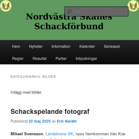
Hoppa
Hoppa
Senaste nytt ifrån Nordvästra Skånes Schackförbund
till
till
Sök
primärt
sekundärt
innehåll
innehåll
Nordvästra Skånes Schackförbund
Huvudmeny
Hem
Nyheter
Information
Kalender
Seriespel
Regler
Resultat
Partier
Inbjudningar
KATEGORIARKIV:
BILDER
Inlägg med bilder.
Schackspelande fotograf
Publicerat
22 maj, 2025
av
Eric Nordin
Mikael Svensson
,
Landskrona SK
, nyss hemkommen från Kos