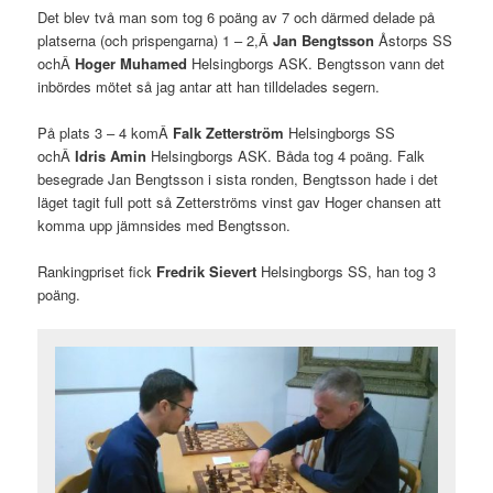
Det blev två man som tog 6 poäng av 7 och därmed delade på
platserna (och prispengarna) 1 – 2,Â
Jan Bengtsson
Åstorps SS
ochÂ
Hoger Muhamed
Helsingborgs ASK. Bengtsson vann det
inbördes mötet så jag antar att han tilldelades segern.
På plats 3 – 4 komÂ
Falk Zetterström
Helsingborgs SS
ochÂ
Idris Amin
Helsingborgs ASK. Båda tog 4 poäng. Falk
besegrade Jan Bengtsson i sista ronden, Bengtsson hade i det
läget tagit full pott så Zetterströms vinst gav Hoger chansen att
komma upp jämnsides med Bengtsson.
Rankingpriset fick
Fredrik Sievert
Helsingborgs SS, han tog 3
poäng.