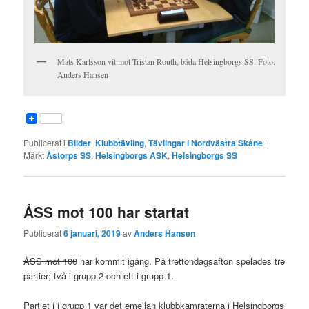
Mats Karlsson vit mot Tristan Routh, båda Helsingborgs SS. Foto:
Anders Hansen
Publicerat i
Bilder
,
Klubbtävling
,
Tävlingar i Nordvästra Skåne
|
Märkt
Åstorps SS
,
Helsingborgs ASK
,
Helsingborgs SS
ÅSS mot 100 har startat
Publicerat
6 januari, 2019
av
Anders Hansen
ÅSS mot 100
har kommit igång. På trettondagsafton spelades tre
partier; två i grupp 2 och ett i grupp 1.
Partiet i i grupp 1 var det emellan klubbkamraterna i Helsingborgs