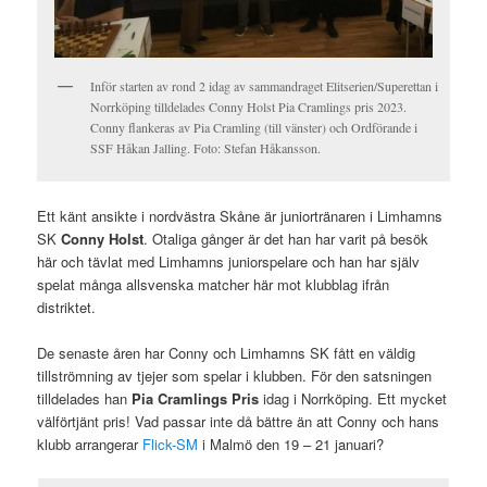
Inför starten av rond 2 idag av sammandraget Elitserien/Superettan i
Norrköping tilldelades Conny Holst Pia Cramlings pris 2023.
Conny flankeras av Pia Cramling (till vänster) och Ordförande i
SSF Håkan Jalling. Foto: Stefan Håkansson.
Ett känt ansikte i nordvästra Skåne är juniortränaren i Limhamns
SK
Conny Holst
. Otaliga gånger är det han har varit på besök
här och tävlat med Limhamns juniorspelare och han har själv
spelat många allsvenska matcher här mot klubblag ifrån
distriktet.
De senaste åren har Conny och Limhamns SK fått en väldig
tillströmning av tjejer som spelar i klubben. För den satsningen
tilldelades han
Pia Cramlings Pris
idag i Norrköping. Ett mycket
välförtjänt pris! Vad passar inte då bättre än att Conny och hans
klubb arrangerar
Flick-SM
i Malmö den 19 – 21 januari?