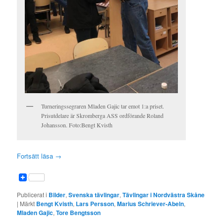
Turneringssegraren Mladen Gajic tar emot 1:a priset.
Prisutdelare är Skromberga ASS ordförande Roland
Johansson. Foto:Bengt Kvisth
Fortsätt läsa
→
Publicerat i
Bilder
,
Svenska tävlingar
,
Tävlingar i Nordvästra Skåne
|
Märkt
Bengt Kvisth
,
Lars Persson
,
Marius Schriever-Abeln
,
Mladen Gajic
,
Tore Bengtsson