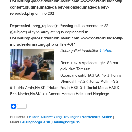
D:\HostingSpaces\txannidh\nvssf.com\wwwroot\forbundet\wp-
content\plugins\image-gallery-reloaded\image-gallery-
reloaded.php
on line
202
Deprecated
: preg_replace(): Passing null to parameter #3
($subject) of type array|string is deprecated in
D:\HostingSpaces\txannidh\nvssf.com\wwwroot\forbundet\wp-
includes\formatting.php
on line
4811
Detta galleri innehåller
4 foton
.
Rond 1 av 5 spelades igår. Så här
gick det: Tomasz
Szcepanowski,HASKÂ ½-½ Ronny
Blomdahl,HASK Jonas Aulin,HSS
0-1 Idris Amin,HASK Tristan Routh,HSS 0-1 Daniel Mena,HASK
Eric Nordin,HASK 0-1 Anders Hansen,Halmstad-Harplinge
Publicerat i
Bilder
,
Klubbtävling
,
Tävlingar i Nordvästra Skåne
|
Märkt
Helsingborgs ASK
,
Helsingborgs SS