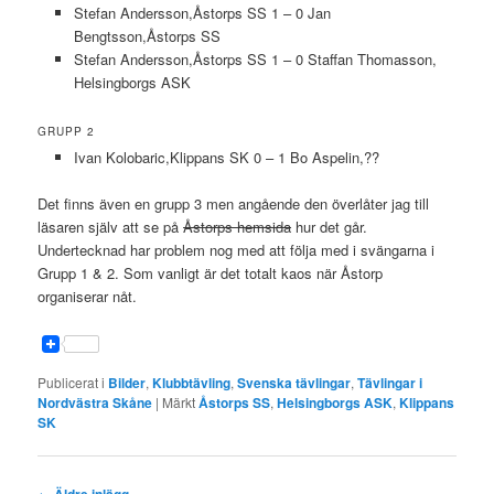
Stefan Andersson,Åstorps SS 1 – 0 Jan
Bengtsson,Åstorps SS
Stefan Andersson,Åstorps SS 1 – 0 Staffan Thomasson,
Helsingborgs ASK
GRUPP 2
Ivan Kolobaric,Klippans SK 0 – 1 Bo Aspelin,??
Det finns även en grupp 3 men angående den överlåter jag till
läsaren själv att se på
Åstorps hemsida
hur det går.
Undertecknad har problem nog med att följa med i svängarna i
Grupp 1 & 2. Som vanligt är det totalt kaos när Åstorp
organiserar nåt.
Publicerat i
Bilder
,
Klubbtävling
,
Svenska tävlingar
,
Tävlingar i
Nordvästra Skåne
|
Märkt
Åstorps SS
,
Helsingborgs ASK
,
Klippans
SK
Inläggsnavigering
←
Äldre inlägg